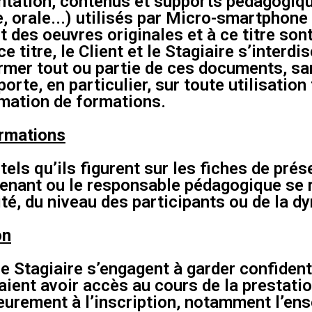
ntation, contenus et supports pédagogique
e, orale...) utilisés par Micro-smartphon
 des oeuvres originales et à ce titre son
ce titre, le Client et le Stagiaire s’interdi
ormer tout ou partie de ces documents, s
rte, en particulier, sur toute utilisation f
nimation de formations.
ormations
ls qu’ils figurent sur les fiches de pré
ervenant ou le responsable pédagogique se r
ité, du niveau des participants ou de la 
on
le Stagiaire s’engagent à garder confiden
aient avoir accès au cours de la prestati
eurement à l’inscription, notamment l’en