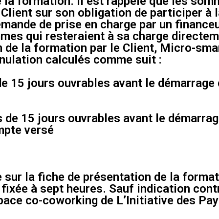
 la formation. Il est rappelé que les somm
Client sur son obligation de participer à
demande de prise en charge par un finance
ommes qui resteraient à sa charge direct
n de la formation par le Client, Micro-sma
nnulation calculés comme suit :
s de 15 jours ouvrables avant le démarrage 
ns de 15 jours ouvrables avant le démarrage
mpte versé
 sur la fiche de présentation de la format
fixée à sept heures. Sauf indication cont
space co-coworking de L’Initiative des Pay