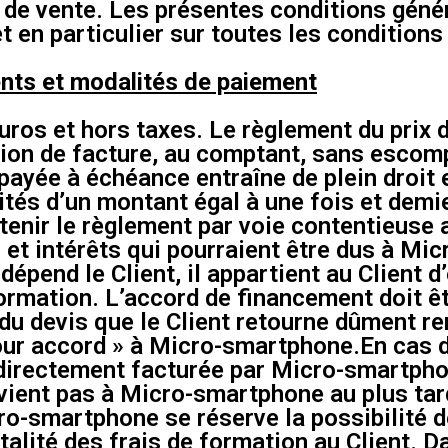
de vente. Les présentes conditions génér
t en particulier sur toutes les conditions
ents et modalités de paiement
uros et hors taxes. Le règlement du prix 
ption de facture, au comptant, sans escomp
yée à échéance entraîne de plein droit 
lités d’un montant égal à une fois et demie
tenir le règlement par voie contentieuse a
et intérêts qui pourraient être dus à Mi
dépend le Client, il appartient au Client 
 formation. L’accord de financement doi
e du devis que le Client retourne dûment r
our accord » à Micro-smartphone.En cas de
a directement facturée par Micro-smartphon
rvient pas à Micro-smartphone au plus tar
o-smartphone se réserve la possibilité d
otalité des frais de formation au Client. 